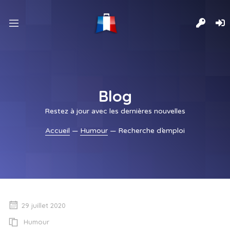
nd
u
nd
u
nd
u
nd
u
Blog
Restez à jour avec les dernières nouvelles
Accueil
—
Humour
— Recherche d’emploi
29 juillet 2020
Humour