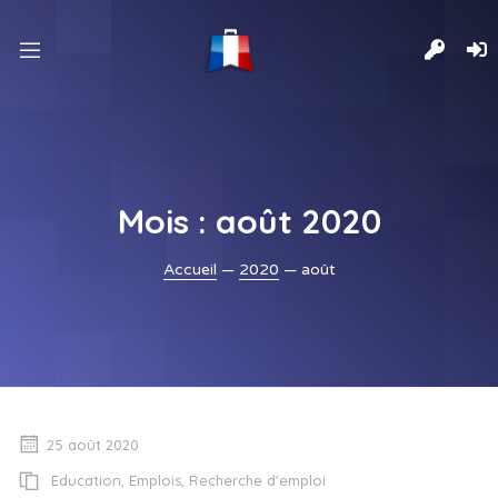
nd
u
nd
u
nd
u
nd
u
Mois :
août 2020
Accueil
—
2020
— août
25 août 2020
Education
,
Emplois
,
Recherche d'emploi