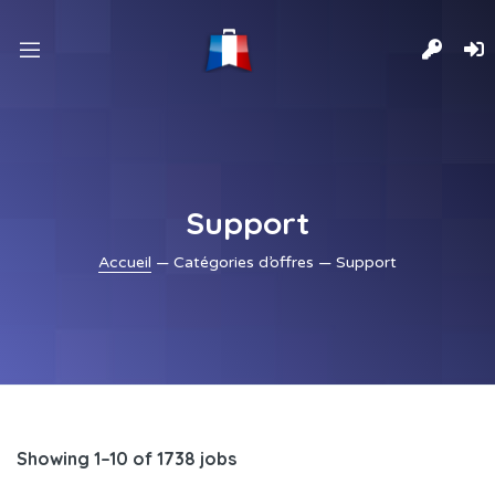
nd
u
nd
u
nd
u
nd
u
Support
Accueil
— Catégories d’offres — Support
Showing 1–10 of 1738 jobs