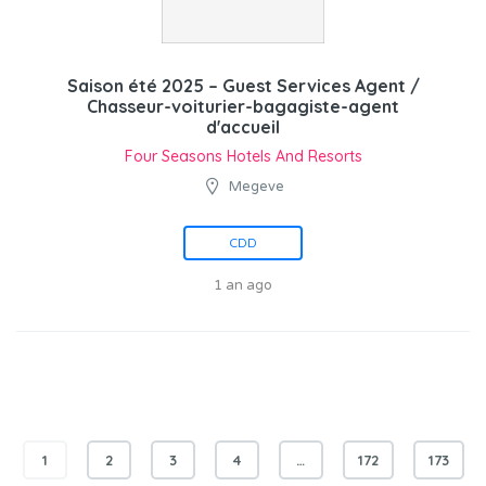
Saison été 2025 – Guest Services Agent /
Chasseur-voiturier-bagagiste-agent
d'accueil
Four Seasons Hotels And Resorts
Megeve
CDD
1 an ago
1
2
3
4
…
172
173